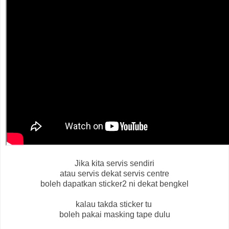
Jika kita servis sendiri
atau servis dekat servis centre
boleh dapatkan sticker2 ni dekat bengkel
kalau takda sticker tu
boleh pakai masking tape dulu