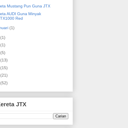
eta Mustang Pun Guna JTX
eta AUDI Guna Minyak
JTX1000 Red
nuari
(1)
9
(1)
8
(1)
7
(5)
6
(13)
5
(15)
4
(21)
3
(52)
Kereta JTX