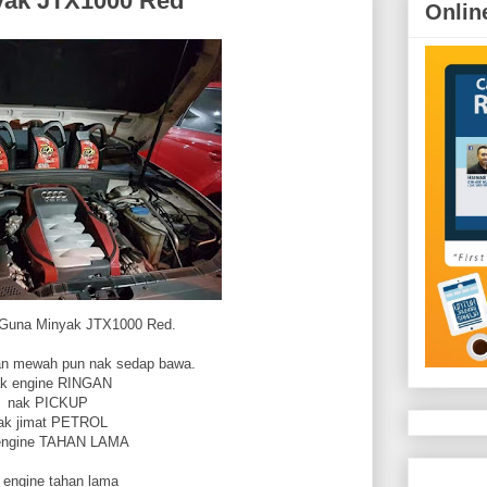
yak JTX1000 Red
Onlin
 Guna Minyak JTX1000 Red.
an mewah pun nak sedap bawa.
k engine RINGAN
nak PICKUP
ak jimat PETROL
engine TAHAN LAMA
a engine tahan lama