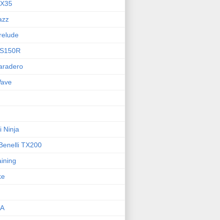
GX35
azz
relude
RS150R
aradero
ave
 Ninja
enelli TX200
aining
ke
MA