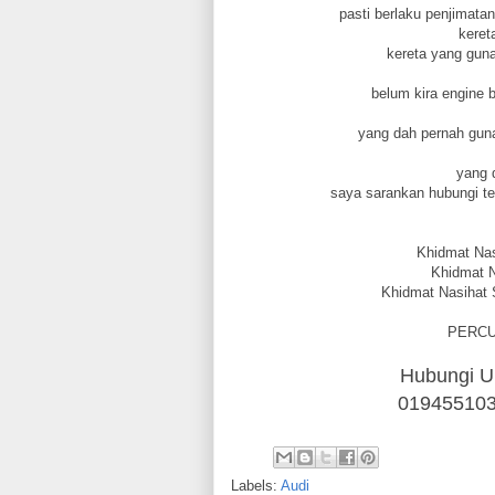
pasti berlaku penjimatan
keret
kereta yang guna
belum kira engine 
yang dah pernah guna 
yang 
saya sarankan hubungi te
Khidmat Na
Khidmat N
Khidmat Nasihat
PERCU
Hubungi U
0194551036
Labels:
Audi