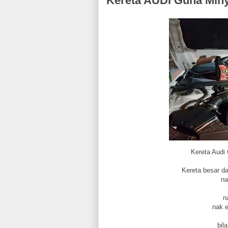
Kereta AUDI Guna Min
Kereta Audi
Kereta besar d
na
n
nak 
bil