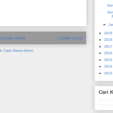
Ker
Ker
►
Ja
►
201
Laman utama
Catatan Lama
►
201
►
201
n:
Catat Ulasan (Atom)
►
201
►
201
►
201
►
201
Cari 