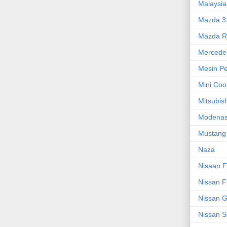
Malaysia
Mazda 3
Mazda R
Mercede
Mesin P
Mini Coo
Mitsubis
Modenas
Mustang
Naza
Nisaan F
Nissan F
Nissan G
Nissan S