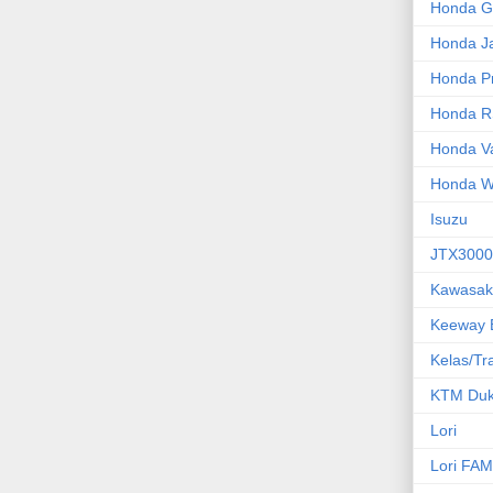
Honda 
Honda J
Honda P
Honda 
Honda V
Honda W
Isuzu
JTX3000
Kawasaki
Keeway B
Kelas/Tr
KTM Du
Lori
Lori FA