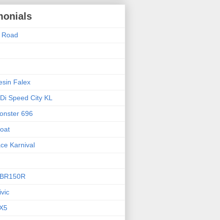
monials
f Road
sin Falex
 Di Speed City KL
onster 696
oat
ce Karnival
CBR150R
vic
X5