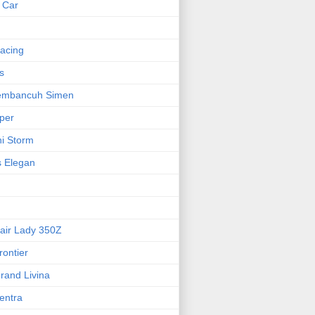
 Car
acing
s
embancuh Simen
per
hi Storm
 Elegan
air Lady 350Z
rontier
rand Livina
entra