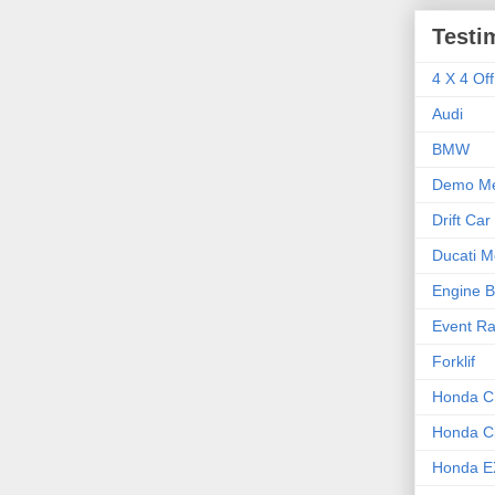
Testi
4 X 4 Of
Audi
BMW
Demo Me
Drift Car
Ducati M
Engine B
Event Ra
Forklif
Honda 
Honda Ci
Honda E