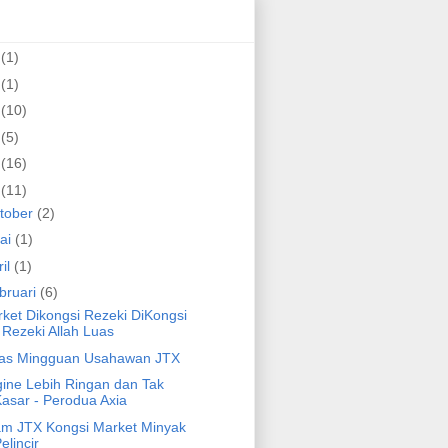
6
(1)
5
(1)
3
(10)
2
(5)
1
(16)
0
(11)
tober
(2)
lai
(1)
ril
(1)
bruari
(6)
ket Dikongsi Rezeki DiKongsi
 Rezeki Allah Luas
las Mingguan Usahawan JTX
ine Lebih Ringan dan Tak
asar - Perodua Axia
m JTX Kongsi Market Minyak
elincir