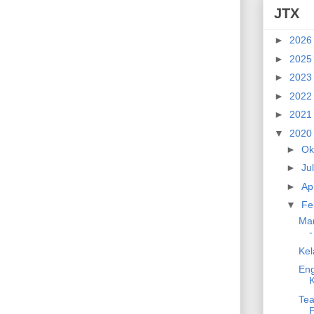
JTX
►
202
►
202
►
202
►
202
►
202
▼
202
►
Ok
►
Ju
►
Ap
▼
Fe
Powered by
Helplogger
Mar
-
Ke
Eng
K
Tea
P